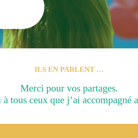
ILS EN PARLENT …
Merci pour vos partages.
 à tous ceux que j’ai accompagné a