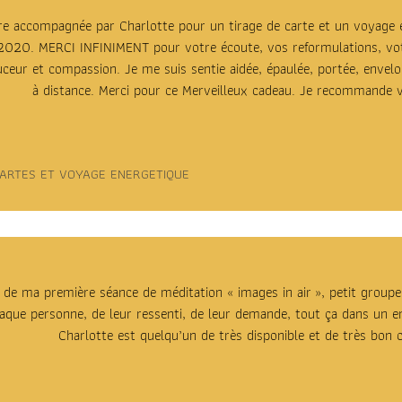
tre accompagnée par Charlotte pour un tirage de carte et un voyage én
2020. MERCI INFINIMENT pour votre écoute, vos reformulations, votre
uceur et compassion. Je me suis sentie aidée, épaulée, portée, env
à distance. Merci pour ce Merveilleux cadeau. Je recommande v
CARTES ET VOYAGE ENERGETIQUE
e ma première séance de méditation « images in air », petit groupe 
haque personne, de leur ressenti, de leur demande, tout ça dans un e
Charlotte est quelqu’un de très disponible et de très bon c