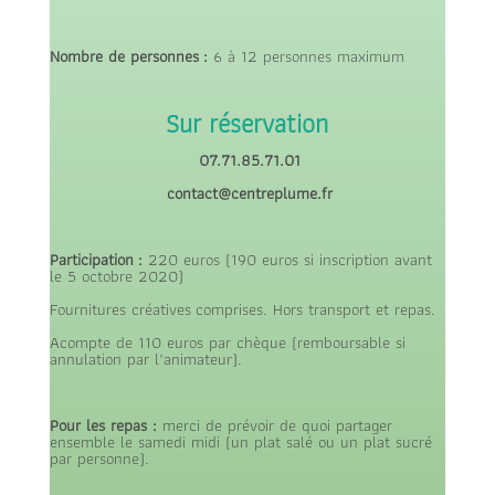
Nombre de personnes :
6 à 12 personnes maximum
Sur réservation
07.71.85.71.01
contact@centreplume.fr
Participation :
220 euros (190 euros si inscription avant
le 5 octobre 2020)
Fournitures créatives comprises. Hors transport et repas.
Acompte de 110 euros par chèque (remboursable si
annulation par l’animateur).
Pour les repas :
merci de prévoir de quoi partager
ensemble le samedi midi (un plat salé ou un plat sucré
par personne).