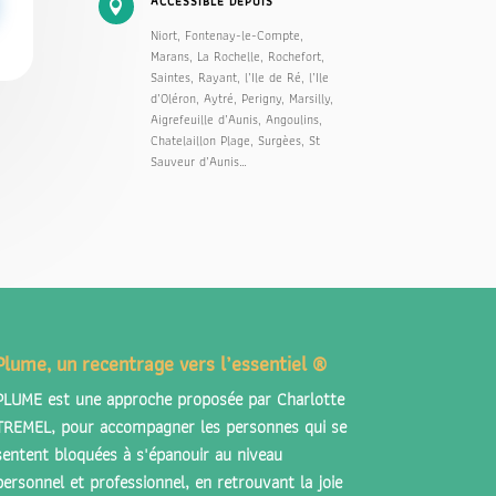
ACCESSIBLE DEPUIS

Niort, Fontenay-le-Compte,
Marans, La Rochelle, Rochefort,
Saintes, Rayant, l’Ile de Ré, l’Ile
d’Oléron, Aytré, Perigny, Marsilly,
Aigrefeuille d’Aunis, Angoulins,
Chatelaillon Plage, Surgèes, St
Sauveur d’Aunis…
Plume, un recentrage vers l’essentiel ®
PLUME est une approche proposée par
Charlotte
TREMEL
, pour accompagner les personnes qui se
sentent bloquées à s'épanouir au niveau
personnel et professionnel, en retrouvant la joie