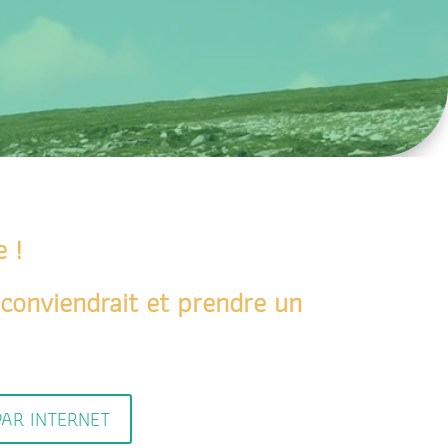
 !
conviendrait et prendre un
AR INTERNET