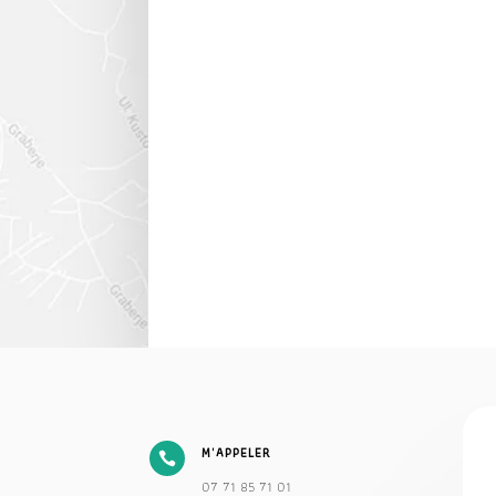
M'APPELER

07 71 85 71 01