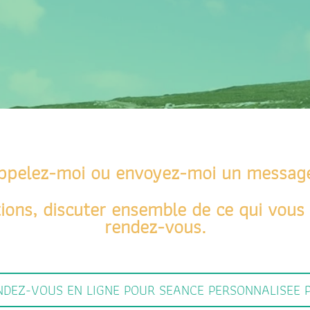
ppelez-moi ou envoyez-moi un message
ions, discuter ensemble de ce qui vous 
rendez-vous.
NDEZ-VOUS EN LIGNE POUR SEANCE PERSONNALISEE P