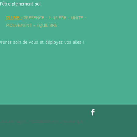
d'être pleinement soi.
PLUME
:
PRESENCE - LUMIERE - UNITE -
MOUVEMENT - EQUILIBRE
Prenez soin de vous et déployez vos ailes !
 en aucune façon. FACEBOOK est une marque