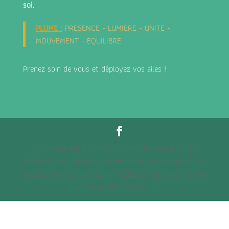
soi.
PLUME
:
PRESENCE - LUMIERE - UNITE -
MOUVEMENT - EQUILIBRE
Prenez soin de vous et déployez vos ailes !
Ce site ne fait pas partie du site Facebook ou de
Facebook Inc. En outre, ce site n'est pas approuvé par
Facebook en aucune façon. FACEBOOK est une marque
déposée de FACEBOOK, Inc.