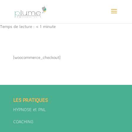
Temps de lecture :
< 1
minute
[woocommerce_checkout]
LES PRATIQUES
HYPNOSE et PNL
COACHING